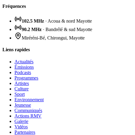
Fréquences
102.5 MHz
· Acoua & nord Mayotte
90.2 MHz
· Bandrélé & sud Mayotte
Miréréni-Bé, Chirongui, Mayotte
Liens rapides
Actualités
Émissions
Podcasts
Programmes
Artistes
Culture
Sport
Environnement
Jeunesse
Communiqués
Actions RMV
Galerie
Vidéos
Partenaires