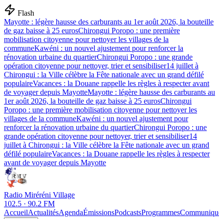
Flash
Mayotte : légère hausse des carburants au 1er août 2026, la bouteille
de gaz baisse à 25 euros
Chirongui Poropo : une première
mobilisation citoyenne pour nettoyer les villages de la
commune
Kawéni : un nouvel ajustement pour renforcer la
rénovation urbaine du quartier
Chirongui Poropo : une grande
opération citoyenne pour nettoyer, trier et sensibiliser
14 juillet à
Chirongui : la Ville célèbre la Fête nationale avec un grand défilé
populaire
Vacances : la Douane rappelle les règles à respecter avant
de voyager depuis Mayotte
Mayotte : légère hausse des carburants au
1er août 2026, la bouteille de gaz baisse à 25 euros
Chirongui
Poropo : une première mobilisation citoyenne pour nettoyer les
villages de la commune
Kawéni : un nouvel ajustement pour
renforcer la rénovation urbaine du quartier
Chirongui Poropo : une
grande opération citoyenne pour nettoyer, trier et sensibiliser
14
juillet à Chirongui : la Ville célèbre la Fête nationale avec un grand
défilé populaire
Vacances : la Douane rappelle les règles à respecter
avant de voyager depuis Mayotte
Radio Miréréni Village
102.5 · 90.2 FM
Accueil
Actualités
Agenda
Émissions
Podcasts
Programmes
Communiqu