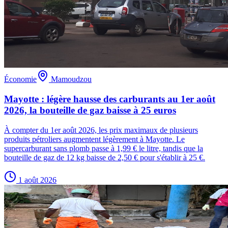
Économie
Mamoudzou
Mayotte : légère hausse des carburants au 1er août
2026, la bouteille de gaz baisse à 25 euros
À compter du 1er août 2026, les prix maximaux de plusieurs
produits pétroliers augmentent légèrement à Mayotte. Le
supercarburant sans plomb passe à 1,99 € le litre, tandis que la
bouteille de gaz de 12 kg baisse de 2,50 € pour s'établir à 25 €.
1 août 2026