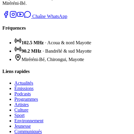
Miréréni-Bé.
Chaîne WhatsApp
Fréquences
102.5 MHz
· Acoua & nord Mayotte
90.2 MHz
· Bandrélé & sud Mayotte
Miréréni-Bé, Chirongui, Mayotte
Liens rapides
Actualités
Émissions
Podcasts
Programmes
Artistes
Culture
Sport
Environnement
Jeunesse
Communiqués