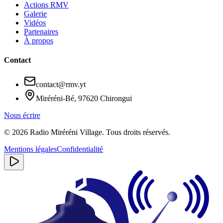
Actions RMV
Galerie
Vidéos
Partenaires
À propos
Contact
contact@rmv.yt
Miréréni-Bé, 97620 Chirongui
Nous écrire
©
2026
Radio Miréréni Village. Tous droits réservés.
Mentions légales
Confidentialité