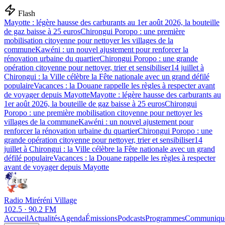
Flash
Mayotte : légère hausse des carburants au 1er août 2026, la bouteille
de gaz baisse à 25 euros
Chirongui Poropo : une première
mobilisation citoyenne pour nettoyer les villages de la
commune
Kawéni : un nouvel ajustement pour renforcer la
rénovation urbaine du quartier
Chirongui Poropo : une grande
opération citoyenne pour nettoyer, trier et sensibiliser
14 juillet à
Chirongui : la Ville célèbre la Fête nationale avec un grand défilé
populaire
Vacances : la Douane rappelle les règles à respecter avant
de voyager depuis Mayotte
Mayotte : légère hausse des carburants au
1er août 2026, la bouteille de gaz baisse à 25 euros
Chirongui
Poropo : une première mobilisation citoyenne pour nettoyer les
villages de la commune
Kawéni : un nouvel ajustement pour
renforcer la rénovation urbaine du quartier
Chirongui Poropo : une
grande opération citoyenne pour nettoyer, trier et sensibiliser
14
juillet à Chirongui : la Ville célèbre la Fête nationale avec un grand
défilé populaire
Vacances : la Douane rappelle les règles à respecter
avant de voyager depuis Mayotte
Radio Miréréni Village
102.5 · 90.2 FM
Accueil
Actualités
Agenda
Émissions
Podcasts
Programmes
Communiqu