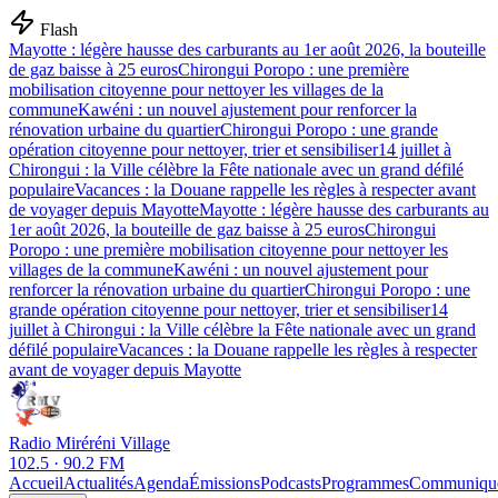
Flash
Mayotte : légère hausse des carburants au 1er août 2026, la bouteille
de gaz baisse à 25 euros
Chirongui Poropo : une première
mobilisation citoyenne pour nettoyer les villages de la
commune
Kawéni : un nouvel ajustement pour renforcer la
rénovation urbaine du quartier
Chirongui Poropo : une grande
opération citoyenne pour nettoyer, trier et sensibiliser
14 juillet à
Chirongui : la Ville célèbre la Fête nationale avec un grand défilé
populaire
Vacances : la Douane rappelle les règles à respecter avant
de voyager depuis Mayotte
Mayotte : légère hausse des carburants au
1er août 2026, la bouteille de gaz baisse à 25 euros
Chirongui
Poropo : une première mobilisation citoyenne pour nettoyer les
villages de la commune
Kawéni : un nouvel ajustement pour
renforcer la rénovation urbaine du quartier
Chirongui Poropo : une
grande opération citoyenne pour nettoyer, trier et sensibiliser
14
juillet à Chirongui : la Ville célèbre la Fête nationale avec un grand
défilé populaire
Vacances : la Douane rappelle les règles à respecter
avant de voyager depuis Mayotte
Radio Miréréni Village
102.5 · 90.2 FM
Accueil
Actualités
Agenda
Émissions
Podcasts
Programmes
Communiqu