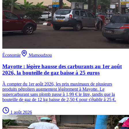
Économie
Mamoudzou
Mayotte : légère hausse des carburants au 1er août
2026, la bouteille de gaz baisse à 25 euros
À compter du 1er août 2026, les prix maximaux de plusieurs
produits pétroliers augmentent légèrement à Mayotte. Le
supercarburant sans plomb passe à 1,99 € le litre, tandis que la
bouteille de gaz de 12 kg baisse de 2,50 € pour s'établir à 25 €.
1 août 2026