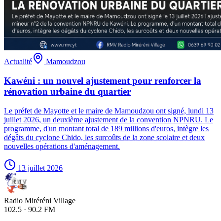
Actualité
Mamoudzou
Kawéni : un nouvel ajustement pour renforcer la
rénovation urbaine du quartier
Le préfet de Mayotte et le maire de Mamoudzou ont signé, lundi 13
juillet 2026, un deuxième ajustement de la convention NPNRU. Le
programme, d'un montant total de 189 millions d'euros, intègre les
dégâts du cyclone Chido, les surcoûts de la zone scolaire et deux
nouvelles opérations d'aménagement.
13 juillet 2026
Radio Miréréni Village
102.5 · 90.2 FM