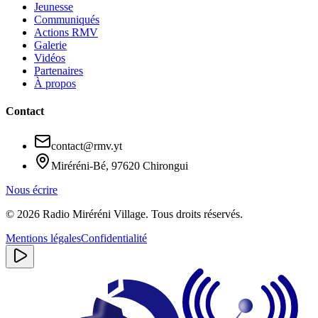
Jeunesse
Communiqués
Actions RMV
Galerie
Vidéos
Partenaires
À propos
Contact
contact@rmv.yt
Miréréni-Bé, 97620 Chirongui
Nous écrire
©
2026
Radio Miréréni Village. Tous droits réservés.
Mentions légales
Confidentialité